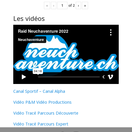
«
‹
of
2
›
»
Les vidéos
Canal Sportif – Canal Alpha
Vidéo P&M Vidéo Productions
Vidéo Tracé Parcours Découverte
Vidéo Tracé Parcours Expert