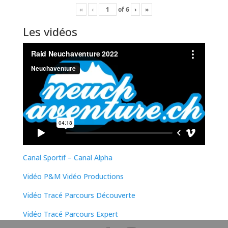
«
‹
of
6
›
»
Les vidéos
Canal Sportif – Canal Alpha
Vidéo P&M Vidéo Productions
Vidéo Tracé Parcours Découverte
Vidéo Tracé Parcours Expert