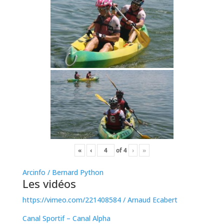
«
‹
of
4
›
»
Arcinfo / Bernard Python
Les vidéos
https://vimeo.com/221408584
/ Arnaud Ecabert
Canal Sportif – Canal Alpha