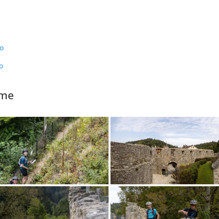
no
no
ame