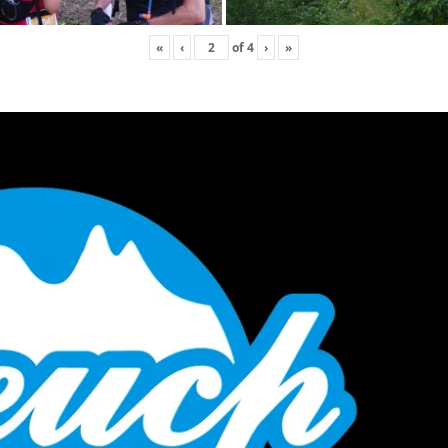
«
‹
of
4
›
»