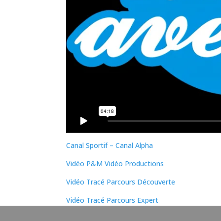
Canal Sportif – Canal Alpha
Vidéo P&M Vidéo Productions
Vidéo Tracé Parcours Découverte
Vidéo Tracé Parcours Expert