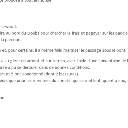
été proposé à tout le monde :
Sherwood,
re au bord du Doubs pour chercher le frais et pagayer sur les paddles
 du parcours.
 et, pour certains, il a même fallu maîtriser le passage sous le pont.
a su gérer en amont et sur terrain, avec l’aide d’une soixantaine de 
urse a pu se dérouler dans de bonnes conditions.
épart et 5 ont abandonné (dont 2 blessures).
ureurs que pour les membres du comité, qui se mettent, quant à eux, d
Yan