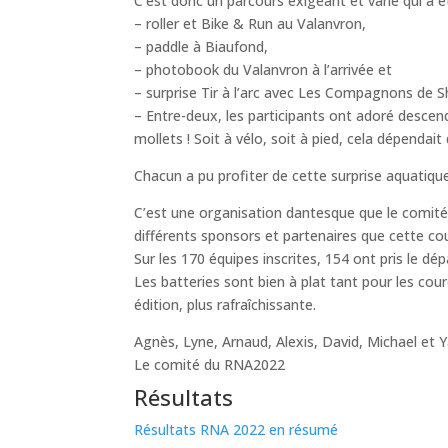
C’est donc un parcours exigeant et varié qui a 
– roller et Bike & Run au Valanvron,
– paddle à Biaufond,
– photobook du Valanvron à l’arrivée et
– surprise Tir à l’arc avec Les Compagnons de 
– Entre-deux, les participants ont adoré descend
mollets ! Soit à vélo, soit à pied, cela dépendait
Chacun a pu profiter de cette surprise aquatique
C’est une organisation dantesque que le comité 
différents sponsors et partenaires que cette co
Sur les 170 équipes inscrites, 154 ont pris le d
Les batteries sont bien à plat tant pour les co
édition, plus rafraîchissante.
Agnès, Lyne, Arnaud, Alexis, David, Michael et 
Le comité du RNA2022
Résultats
Résultats RNA 2022 en résumé