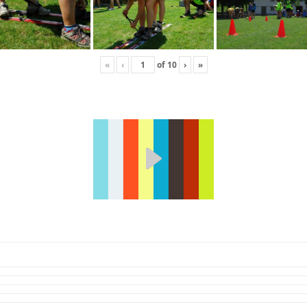
«
‹
of
10
›
»