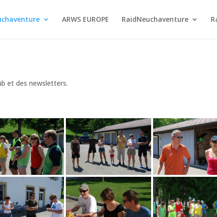
chaventure
ARWS EUROPE
RaidNeuchaventure
R
ub et des newsletters.