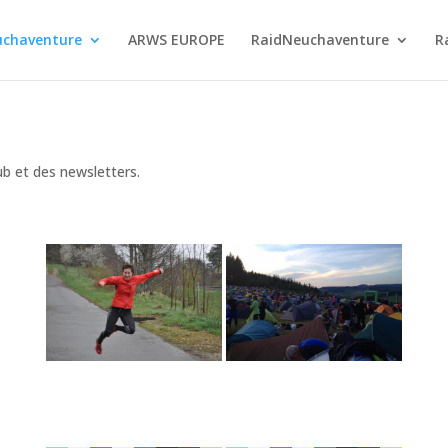
chaventure
ARWS EUROPE
RaidNeuchaventure
R
ub et des newsletters.